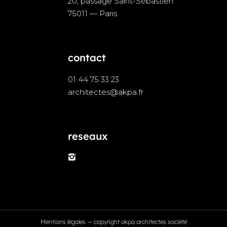
20, passage Saint-Sébastien
75011 — Paris
contact
01 44 75 33 23
architectes@akpa.fr
reseaux
Mentions légales
— copyright akpa architectes société