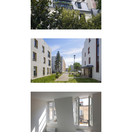
surélévation d’une
maison à Paris 16ème
logements
204 EMA –
Restructuration de la
résidence J. César à St
Ouen l’Aumône
logements
212 DAG –
Réhabilitation
immeuble logements
50 rue Daguerre 75014