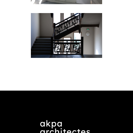
logements
181 ASE – Rénovation
de la maison des
étudiants de l’Asie du
Sud-Est à la Cité
Internationale
Universtaire de Paris l
logements