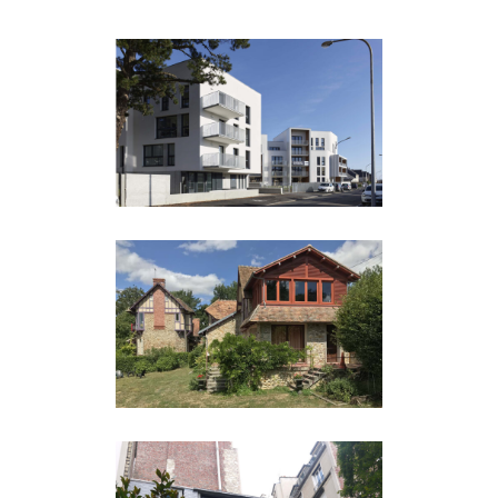
260 ORI da 50
logements en
accession à Nantes
logements
246 FON Surélévation
d’une maison
individuelle à Fontaine
le Port (77)
logements
225 GUE
Aménagement et